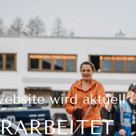
ebsite wird aktuell
RARBEITET