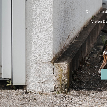
Die Inhalte 
Vielen D
We