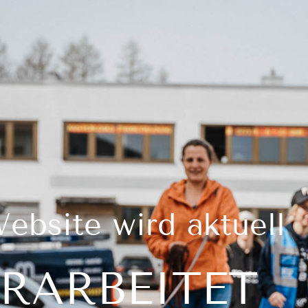
ebsite wird aktuell
RARBEITET