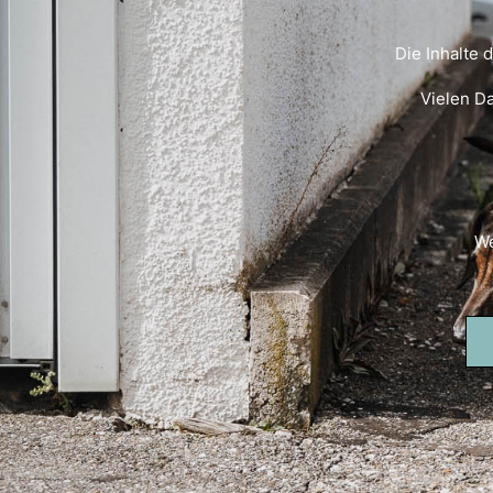
Die Inhalte 
Vielen D
We